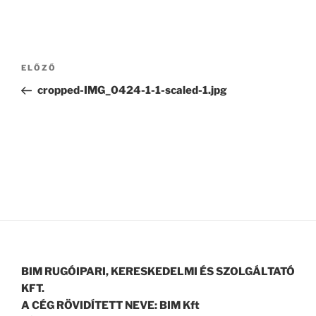
Bejegyzés
Korábbi
ELŐZŐ
navigáció
bejegyzés
cropped-IMG_0424-1-1-scaled-1.jpg
BIM RUGÓIPARI, KERESKEDELMI ÉS SZOLGÁLTATÓ
KFT.
A CÉG RÖVIDÍTETT NEVE: BIM Kft