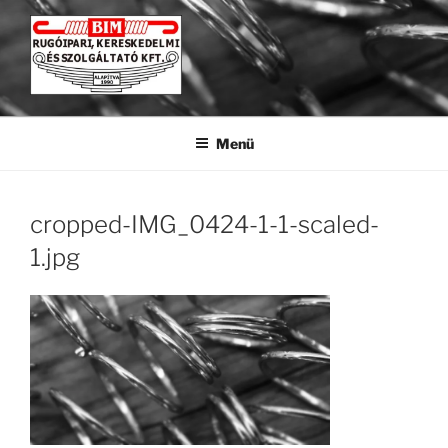
Tartalomhoz
BIM KFT
Rugógyártás a legkisebbtől a legnagyobbig.
Menü
cropped-IMG_0424-1-1-scaled-
1.jpg