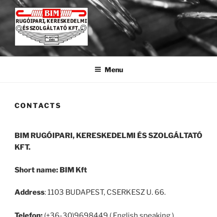
Skip
to
content
BIM KFT
Rugógyártás a legkisebbtől a legnagyobbig.
Menu
CONTACTS
BIM RUGÓIPARI, KERESKEDELMI ÉS SZOLGÁLTATÓ
KFT.
Short name: BIM Kft
Address
: 1103 BUDAPEST, CSERKESZ U. 66.
Telefon:
(+36-30)9698449 ( English speaking )