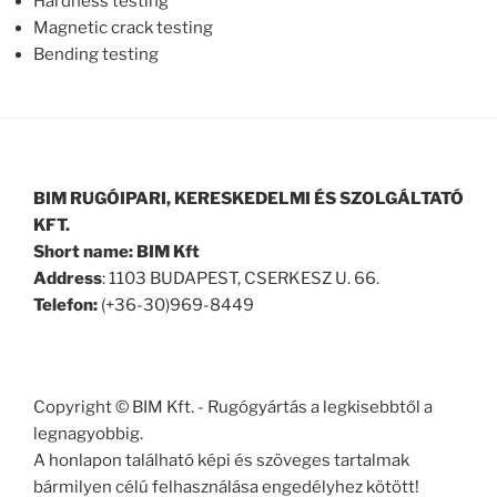
Hardness testing
Magnetic crack testing
Bending testing
BIM RUGÓIPARI, KERESKEDELMI ÉS SZOLGÁLTATÓ
KFT.
Short name: BIM Kft
Address
: 1103 BUDAPEST, CSERKESZ U. 66.
Telefon:
(+36-30)969-8449
Copyright © BIM Kft. - Rugógyártás a legkisebbtől a
legnagyobbig.
A honlapon található képi és szöveges tartalmak
bármilyen célú felhasználása engedélyhez kötött!