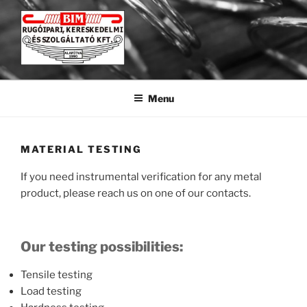
Skip
to
content
BIM KFT
Rugógyártás a legkisebbtől a legnagyobbig.
Menu
MATERIAL TESTING
If you need instrumental verification for any metal
product, please reach us on one of our contacts.
Our testing possibilities:
Tensile testing
Load testing